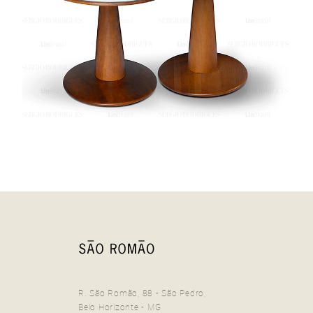
R. São Romão, 88 - São Pedro,
Mesa Lateral Mac
Belo Horizonte - MG