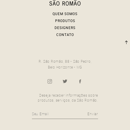
QUEM SOMOS
PRODUTOS
DESIGNERS
CONTATO
R. São Romão, 88 - São Pedro,
Belo Horizonte - MG
Deseja receber informações sobre
produtos, serviços, da São Romão.
Enviar