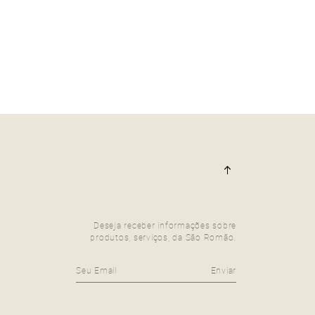
1958
SÉRGIO RODRIGUES
Deseja receber informações sobre
produtos, serviços, da São Romão.
Enviar