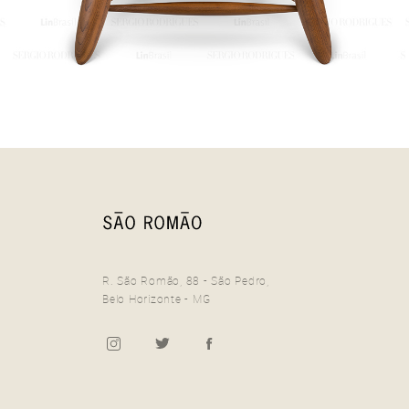
2017
ARISTEU PIRES
R. São Romão, 88 - São Pedro,
Banco Mocho
Belo Horizonte - MG
1954
SÉRGIO RODRIGUES